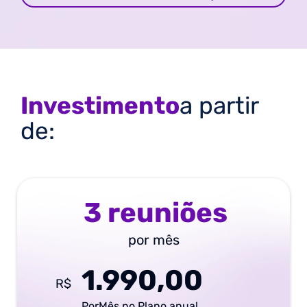
Investimento
a partir
de:
3 reuniões
por mês
1.990,00
R$
PorMês no Plano anual